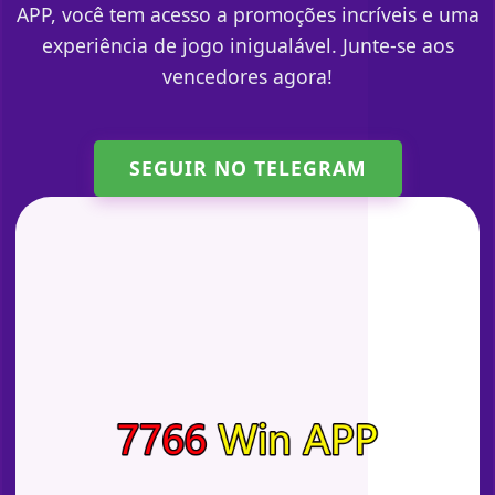
APP, você tem acesso a promoções incríveis e uma
experiência de jogo inigualável. Junte-se aos
vencedores agora!
SEGUIR NO TELEGRAM