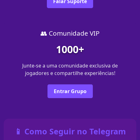
Falar Suporte
👥 Comunidade VIP
1000+
Junte-se a uma comunidade exclusiva de
jogadores e compartilhe experiências!
Entrar Grupo
📱 Como Seguir no Telegram