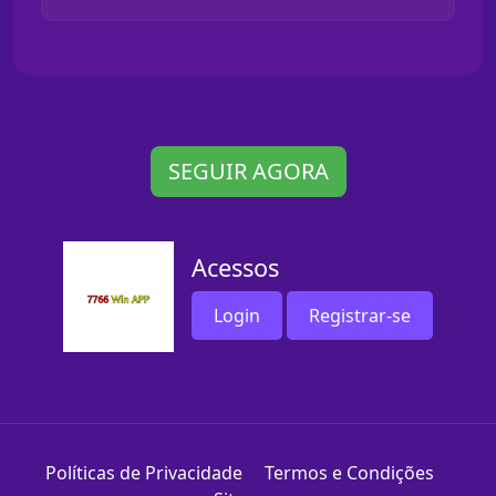
SEGUIR AGORA
Acessos
Login
Registrar-se
Políticas de Privacidade
Termos e Condições