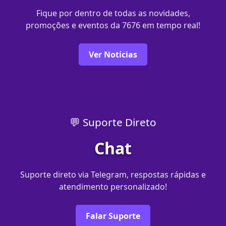
Fique por dentro de todas as novidades,
promoções e eventos da 7676 em tempo real!
Ver Notícias
💬 Suporte Direto
Chat
Suporte direto via Telegram, respostas rápidas e
atendimento personalizado!
Falar Suporte