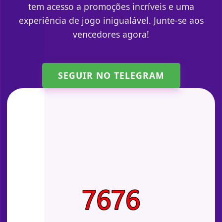
tem acesso a promoções incríveis e uma
experiência de jogo inigualável. Junte-se aos
vencedores agora!
SEGUIR NO TELEGRAM