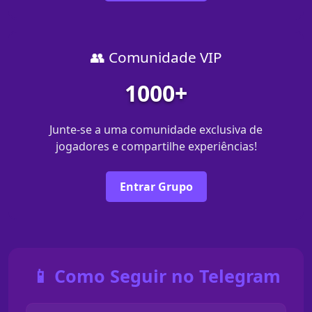
👥 Comunidade VIP
1000+
Junte-se a uma comunidade exclusiva de
jogadores e compartilhe experiências!
Entrar Grupo
📱 Como Seguir no Telegram