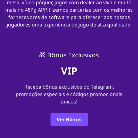
mesa, vídeo pôquer, jogos com dealer ao vivo e muito
mais no 48Pg APP. Fizemos parcerias com os melhores
fornecedores de software para oferecer aos nossos
jogadores uma experiência de jogo de alta qualidade.
🎁 Bônus Exclusivos
VIP
Receba bônus exclusivos do Telegram,
promoções especiais e códigos promocionais
únicos!
Ver Bônus