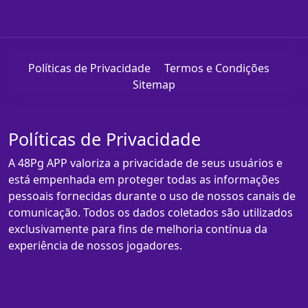
Políticas de Privacidade
Termos e Condições
Sitemap
Políticas de Privacidade
A 48Pg APP valoriza a privacidade de seus usuários e
está empenhada em proteger todas as informações
pessoais fornecidas durante o uso de nossos canais de
comunicação. Todos os dados coletados são utilizados
exclusivamente para fins de melhoria contínua da
experiência de nossos jogadores.