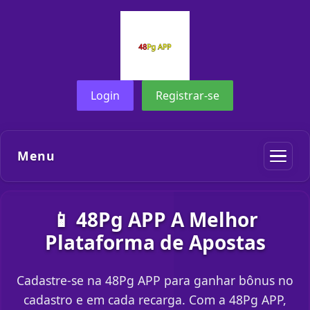
Login
Registrar-se
Menu
📱 48Pg APP A Melhor
Plataforma de Apostas
Cadastre-se na 48Pg APP para ganhar bônus no
cadastro e em cada recarga. Com a 48Pg APP,