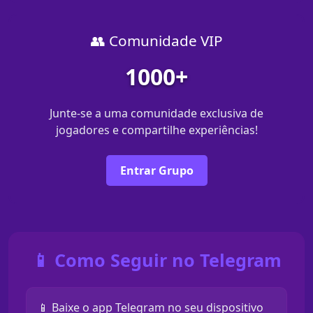
👥 Comunidade VIP
1000+
Junte-se a uma comunidade exclusiva de
jogadores e compartilhe experiências!
Entrar Grupo
📱 Como Seguir no Telegram
📱 Baixe o app Telegram no seu dispositivo