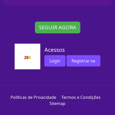
SEGUIR AGORA
Acessos
Login
Registrar-se
Políticas de Privacidade
Termos e Condições
Sitemap