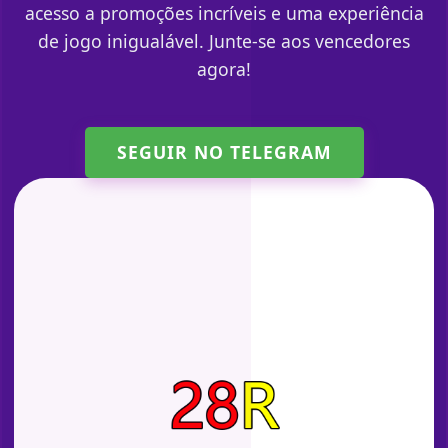
acesso a promoções incríveis e uma experiência
de jogo inigualável. Junte-se aos vencedores
agora!
SEGUIR NO TELEGRAM