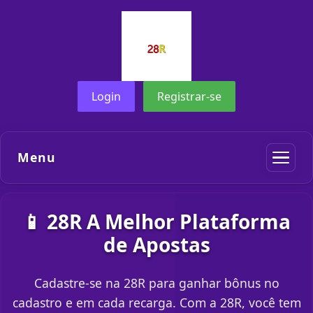
Login
Registrar-se
Menu
📱 28R A Melhor Plataforma
de Apostas
Cadastre-se na 28R para ganhar bônus no
cadastro e em cada recarga. Com a 28R, você tem