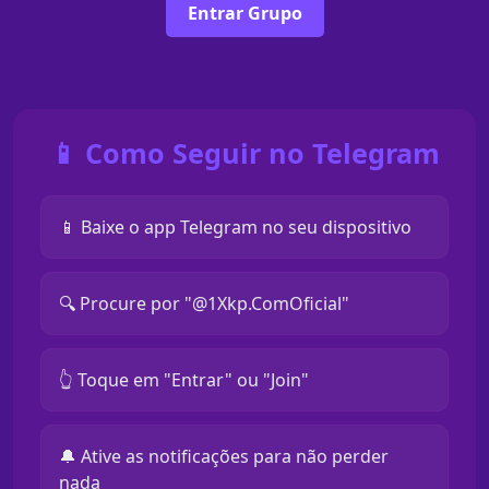
Entrar Grupo
📱 Como Seguir no Telegram
📱 Baixe o app Telegram no seu dispositivo
🔍 Procure por "@1Xkp.ComOficial"
👆 Toque em "Entrar" ou "Join"
🔔 Ative as notificações para não perder
nada